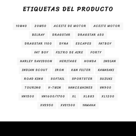
ETIQUETAS DEL PRODUCTO
10W40
20W50
ACEITE DE MOTOR
ACEITE MOTOR
BELRAY
DRAGSTAR
DRAGSTAR 650
DRAGSTAR 1100
DYNA
ESCAPES
FATBOY
FAT BOY
FILTRO DE AIRE
FORTY
HARLEY DAVIDSON
HERITAGE
HONDA
INDIAN
INDIAN SCOUT
IRON
K&N FILTER
KAWASAKI
ROAD KING
SOFTAIL
SPORTSTER
SUZUKI
TOURING
V-TWIN
VANCE&HINES
VN900
VN1500
VN1600/1700
XL
XL883
XL1200
XVS950
XVS1300
YAMAHA