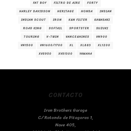
FAT BOY
FILTRO DE AIRE
FORTY
HARLEY DAVIDSON
HERITAGE
HONDA
INDIAN
INDIAN SCOUT
IRON
K&N FILTER
KAWASAKI
ROAD KING
SOFTAIL
SPORTSTER
SUZUKI
TOURING
V-TWIN
VANCE&HINES
VN900
VN1500
VN1600/1700
XL
XL883
XL1200
XVS950
XVS1300
YAMAHA
CONTACTO
Iron Brothers Garage
C/ Rotonda de Pitagoras 1,
Nave 405,