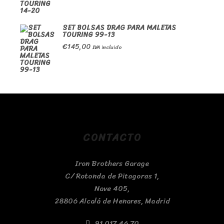
SET BOLSAS DRAG PARA MALETAS
TOURING 99-13
€
145,00
IVA incluido
CONTACTO
Iron Brothers Garage
C/ Rotonda de Pitagoras 1,
Nave 405,
28806 Alcalá de Henares, Madrid
91 017 46 70