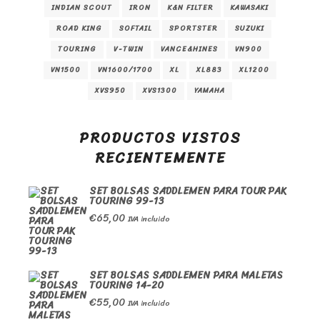
INDIAN SCOUT
IRON
K&N FILTER
KAWASAKI
ROAD KING
SOFTAIL
SPORTSTER
SUZUKI
TOURING
V-TWIN
VANCE&HINES
VN900
VN1500
VN1600/1700
XL
XL883
XL1200
XVS950
XVS1300
YAMAHA
PRODUCTOS VISTOS
RECIENTEMENTE
SET BOLSAS SADDLEMEN PARA TOUR PAK
TOURING 99-13
€
65,00
IVA incluido
SET BOLSAS SADDLEMEN PARA MALETAS
TOURING 14-20
€
55,00
IVA incluido