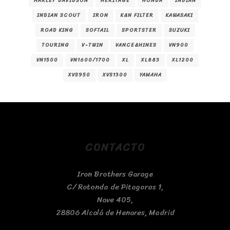
HARLEY DAVIDSON
HERITAGE
HONDA
INDIAN
INDIAN SCOUT
IRON
K&N FILTER
KAWASAKI
ROAD KING
SOFTAIL
SPORTSTER
SUZUKI
TOURING
V-TWIN
VANCE&HINES
VN900
VN1500
VN1600/1700
XL
XL883
XL1200
XVS950
XVS1300
YAMAHA
CONTACTO
Iron Brothers Garage
C/ Rotonda de Pitagoras 1,
Nave 405,
28806 Alcalá de Henares, Madrid