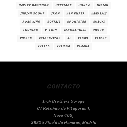
HARLEY DAVIDSON
HERITAGE
HONDA
INDIAN
INDIAN SCOUT
IRON
K&N FILTER
KAWASAKI
ROAD KING
SOFTAIL
SPORTSTER
SUZUKI
TOURING
V-TWIN
VANCE&HINES
VN900
VN1500
VN1600/1700
XL
XL883
XL1200
XVS950
XVS1300
YAMAHA
CONTACTO
Iron Brothers Garage
C/ Rotonda de Pitagoras 1,
Nave 405,
28806 Alcalá de Henares, Madrid