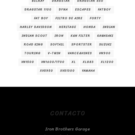
BELRAY
DRAGSTAR
DRAGSTAR 650
DRAGSTAR 1100
DYNA
ESCAPES
FATBOY
FAT BOY
FILTRO DE AIRE
FORTY
HARLEY DAVIDSON
HERITAGE
HONDA
INDIAN
INDIAN SCOUT
IRON
K&N FILTER
KAWASAKI
ROAD KING
SOFTAIL
SPORTSTER
SUZUKI
TOURING
V-TWIN
VANCE&HINES
VN900
VN1500
VN1600/1700
XL
XL883
XL1200
XVS950
XVS1300
YAMAHA
CONTACTO
Iron Brothers Garage