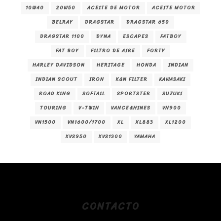
10W40
20W50
ACEITE DE MOTOR
ACEITE MOTOR
BELRAY
DRAGSTAR
DRAGSTAR 650
DRAGSTAR 1100
DYNA
ESCAPES
FATBOY
FAT BOY
FILTRO DE AIRE
FORTY
HARLEY DAVIDSON
HERITAGE
HONDA
INDIAN
INDIAN SCOUT
IRON
K&N FILTER
KAWASAKI
ROAD KING
SOFTAIL
SPORTSTER
SUZUKI
TOURING
V-TWIN
VANCE&HINES
VN900
VN1500
VN1600/1700
XL
XL883
XL1200
XVS950
XVS1300
YAMAHA
CONTACTO