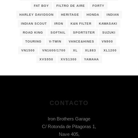
FAT BOY
FILTRO DE AIRE
FORTY
HARLEY DAVIDSON
HERITAGE
HONDA
INDIAN
INDIAN SCOUT
IRON
K&N FILTER
KAWASAKI
ROAD KING
SOFTAIL
SPORTSTER
SUZUKI
TOURING
V-TWIN
VANCE&HINES
VN900
VN1500
VN1600/1700
XL
XL883
XL1200
XVS950
XVS1300
YAMAHA
CONTACTO
Iron Brothers Garage
C/ Rotonda de Pitagoras 1,
Nave 405,