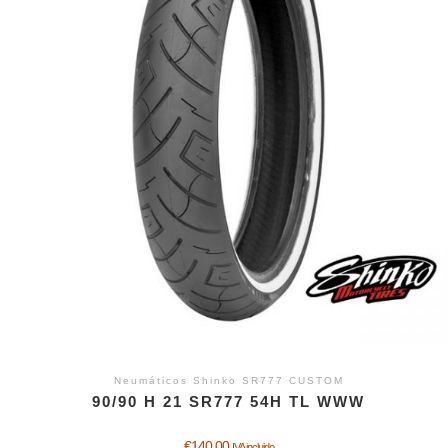
Neumáticos Shinko SR777 CUSTOM
90/90 H 21 SR777 54H TL WWW
€
140,00
IVA incluido