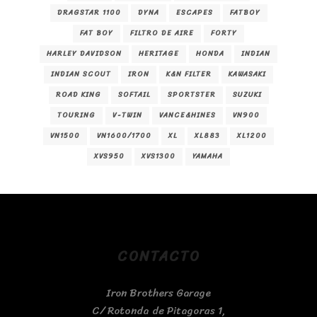
DRAGSTAR 1100
DYNA
ESCAPES
FATBOY
FAT BOY
FILTRO DE AIRE
FORTY
HARLEY DAVIDSON
HERITAGE
HONDA
INDIAN
INDIAN SCOUT
IRON
K&N FILTER
KAWASAKI
ROAD KING
SOFTAIL
SPORTSTER
SUZUKI
TOURING
V-TWIN
VANCE&HINES
VN900
VN1500
VN1600/1700
XL
XL883
XL1200
XVS950
XVS1300
YAMAHA
CONTACTO
Iron Brothers Garage
C/ Rotonda de Pitagoras 1,