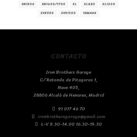
VN1500
VN1600/1700
XL
XL883
XL1200
XVS950
XVS1300
YAMAHA
CONTACTO
Iron Brothers Garage
C/ Rotonda de Pitagoras 1,
Nave 405,
28806 Alcalá de Henares, Madrid
91 017 46 70
ironbrothersgarage@gmail.com
L-V 9.30-14.00 16.30-19.30