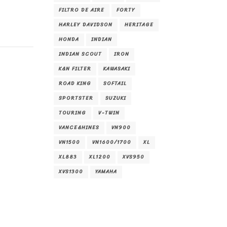
FILTRO DE AIRE
FORTY
HARLEY DAVIDSON
HERITAGE
HONDA
INDIAN
INDIAN SCOUT
IRON
K&N FILTER
KAWASAKI
ROAD KING
SOFTAIL
SPORTSTER
SUZUKI
TOURING
V-TWIN
VANCE&HINES
VN900
VN1500
VN1600/1700
XL
XL883
XL1200
XVS950
XVS1300
YAMAHA