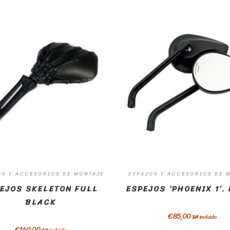
OS Y ACCESORIOS DE MONTAJE
ESPEJOS Y ACCESORIOS DE 
EJOS SKELETON FULL
ESPEJOS ‘PHOENIX 1’.
BLACK
€
85,00
IVA incluido
€
160,00
IVA incluido