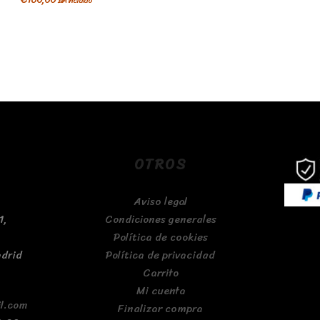
OTROS
Aviso legal
1,
Condiciones generales
Política de cookies
adrid
Política de privacidad
Carrito
Mi cuenta
l.com
Finalizar compra