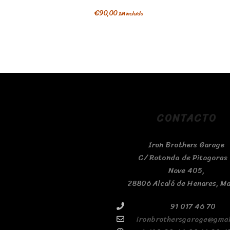
€
90,00
IVA incluido
CONTACTO
Iron Brothers Garage
C/ Rotonda de Pitagoras 
Nave 405,
28806 Alcalá de Henares, M
91 017 46 70
ironbrothersgarage@gmai