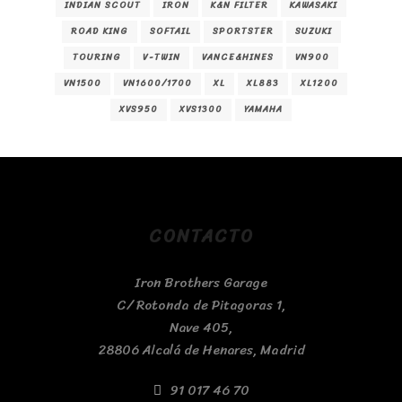
INDIAN SCOUT
IRON
K&N FILTER
KAWASAKI
ROAD KING
SOFTAIL
SPORTSTER
SUZUKI
TOURING
V-TWIN
VANCE&HINES
VN900
VN1500
VN1600/1700
XL
XL883
XL1200
XVS950
XVS1300
YAMAHA
CONTACTO
Iron Brothers Garage
C/ Rotonda de Pitagoras 1,
Nave 405,
28806 Alcalá de Henares, Madrid
91 017 46 70