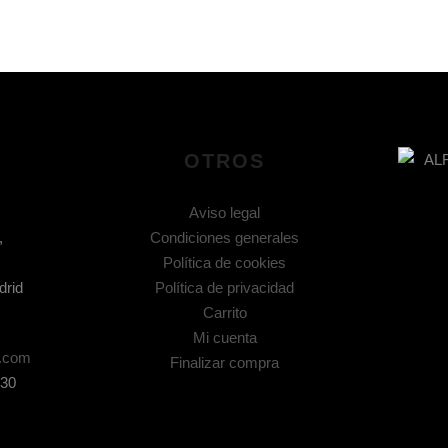
OTROS
Aviso legal
,
Condiciones generales
Política de cookies
drid
Política de privacidad
Carrito
Mi cuenta
l.com
Finalizar compra
.30