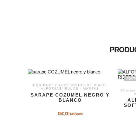
PRODU
AGOT
EQUIPAJE Y ACCESORIOS DE VIAJE.
ALFORJAS. RULOS
/
MANTAS
Alforjas
SARAPE COZUMEL NEGRO Y
BLANCO
AL
SOF
€
50,00
IVA incluido