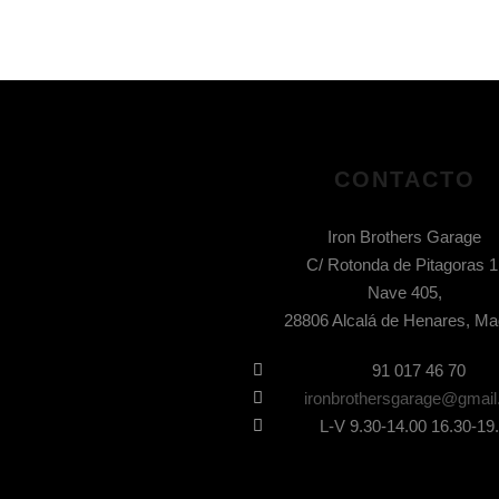
CONTACTO
Iron Brothers Garage
C/ Rotonda de Pitagoras 1
Nave 405,
28806 Alcalá de Henares, Ma
91 017 46 70
ironbrothersgarage@gmai
L-V 9.30-14.00 16.30-19