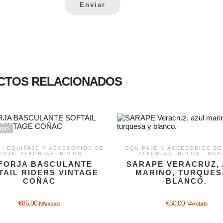
CTOS RELACIONADOS
ADO
/
EQUIPAJE Y ACCESORIOS DE
EQUIPAJE Y ACCESORIOS DE
VIAJE. ALFORJAS. RULOS
ALFORJAS. RULOS
/
MAN
FORJA BASCULANTE
SARAPE VERACRUZ,
TAIL RIDERS VINTAGE
MARINO, TURQUES
COÑAC
BLANCO.
€
85,00
€
50,00
IVA incluido
IVA incluido