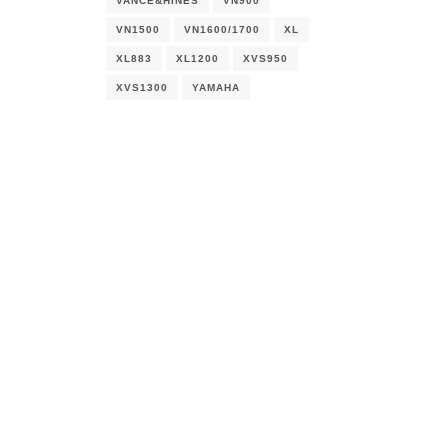
VANCE&HINES
VN900
VN1500
VN1600/1700
XL
XL883
XL1200
XVS950
XVS1300
YAMAHA