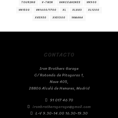
TOURING
V-TWIN
VANCE&HINES
VN900
VN1500
VN1600/1700
XL
XL883
XL1200
XVS950
XVS1300
YAMAHA
CONTACTO
Iron Brothers Garage
C/ Rotonda de Pitagoras 1,
Nave 405,
28806 Alcalá de Henares, Madrid
91 017 46 70
ironbrothersgarage@gmail.com
L-V 9.30-14.00 16.30-19.30