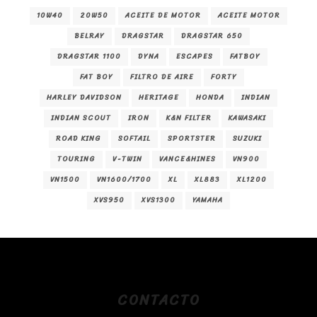
10W40
20W50
ACEITE DE MOTOR
ACEITE MOTOR
BELRAY
DRAGSTAR
DRAGSTAR 650
DRAGSTAR 1100
DYNA
ESCAPES
FATBOY
FAT BOY
FILTRO DE AIRE
FORTY
HARLEY DAVIDSON
HERITAGE
HONDA
INDIAN
INDIAN SCOUT
IRON
K&N FILTER
KAWASAKI
ROAD KING
SOFTAIL
SPORTSTER
SUZUKI
TOURING
V-TWIN
VANCE&HINES
VN900
VN1500
VN1600/1700
XL
XL883
XL1200
XVS950
XVS1300
YAMAHA
CONTACTO