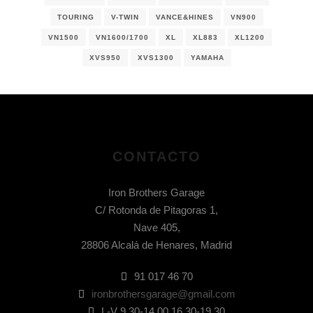
TOURING
V-TWIN
VANCE&HINES
VN900
VN1500
VN1600/1700
XL
XL883
XL1200
XVS950
XVS1300
YAMAHA
CONTACTO
Iron Brothers Garage
C/ Rotonda de Pitagoras 1,
Nave 405,
28806 Alcalá de Henares, Madrid
91 017 46 70
ironbrothersgarage@gmail.com
L-V 9.30-14.00 16.30-19.30