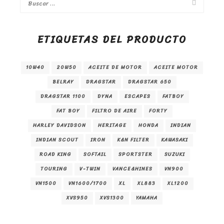
ETIQUETAS DEL PRODUCTO
10W40
20W50
ACEITE DE MOTOR
ACEITE MOTOR
BELRAY
DRAGSTAR
DRAGSTAR 650
DRAGSTAR 1100
DYNA
ESCAPES
FATBOY
FAT BOY
FILTRO DE AIRE
FORTY
HARLEY DAVIDSON
HERITAGE
HONDA
INDIAN
INDIAN SCOUT
IRON
K&N FILTER
KAWASAKI
ROAD KING
SOFTAIL
SPORTSTER
SUZUKI
TOURING
V-TWIN
VANCE&HINES
VN900
VN1500
VN1600/1700
XL
XL883
XL1200
XVS950
XVS1300
YAMAHA