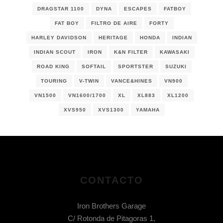
DRAGSTAR 1100
DYNA
ESCAPES
FATBOY
FAT BOY
FILTRO DE AIRE
FORTY
HARLEY DAVIDSON
HERITAGE
HONDA
INDIAN
INDIAN SCOUT
IRON
K&N FILTER
KAWASAKI
ROAD KING
SOFTAIL
SPORTSTER
SUZUKI
TOURING
V-TWIN
VANCE&HINES
VN900
VN1500
VN1600/1700
XL
XL883
XL1200
XVS950
XVS1300
YAMAHA
CONTACTO
Iron Brothers Garage
C/ Rotonda de Pitagoras 1,