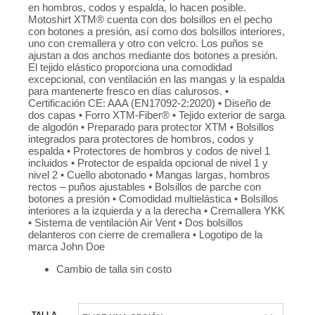
en hombros, codos y espalda, lo hacen posible.
Motoshirt XTM® cuenta con dos bolsillos en el pecho
con botones a presión, así como dos bolsillos interiores,
uno con cremallera y otro con velcro. Los puños se
ajustan a dos anchos mediante dos botones a presión.
El tejido elástico proporciona una comodidad
excepcional, con ventilación en las mangas y la espalda
para mantenerte fresco en días calurosos. •
Certificación CE: AAA (EN17092-2:2020) • Diseño de
dos capas • Forro XTM-Fiber® • Tejido exterior de sarga
de algodón • Preparado para protector XTM • Bolsillos
integrados para protectores de hombros, codos y
espalda • Protectores de hombros y codos de nivel 1
incluidos • Protector de espalda opcional de nivel 1 y
nivel 2 • Cuello abotonado • Mangas largas, hombros
rectos – puños ajustables • Bolsillos de parche con
botones a presión • Comodidad multielástica • Bolsillos
interiores a la izquierda y a la derecha • Cremallera YKK
• Sistema de ventilación Air Vent • Dos bolsillos
delanteros con cierre de cremallera • Logotipo de la
marca John Doe
Cambio de talla sin costo
TALLA