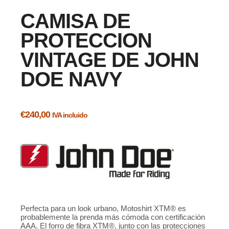
CAMISA DE
PROTECCION
VINTAGE DE JOHN
DOE NAVY
€
240,00
IVA incluido
Perfecta para un look urbano, Motoshirt XTM® es
probablemente la prenda más cómoda con certificación
AAA. El forro de fibra XTM®, junto con las protecciones