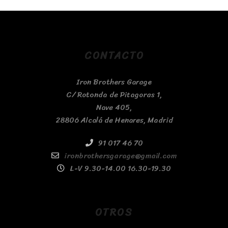
CONTACTO
Iron Brothers Garage
C/ Rotonda de Pitagoras 1,
Nave 405,
28806 Alcalá de Henares, Madrid
91 017 46 70
ironbrothersgarage@gmail.com
L-V 9.30-14.00 16.30-19.30
OTROS