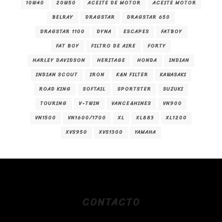
10W40
20W50
ACEITE DE MOTOR
ACEITE MOTOR
BELRAY
DRAGSTAR
DRAGSTAR 650
DRAGSTAR 1100
DYNA
ESCAPES
FATBOY
FAT BOY
FILTRO DE AIRE
FORTY
HARLEY DAVIDSON
HERITAGE
HONDA
INDIAN
INDIAN SCOUT
IRON
K&N FILTER
KAWASAKI
ROAD KING
SOFTAIL
SPORTSTER
SUZUKI
TOURING
V-TWIN
VANCE&HINES
VN900
VN1500
VN1600/1700
XL
XL883
XL1200
XVS950
XVS1300
YAMAHA
CONTACTO