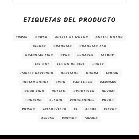
ETIQUETAS DEL PRODUCTO
10W40
20W50
ACEITE DE MOTOR
ACEITE MOTOR
BELRAY
DRAGSTAR
DRAGSTAR 650
DRAGSTAR 1100
DYNA
ESCAPES
FATBOY
FAT BOY
FILTRO DE AIRE
FORTY
HARLEY DAVIDSON
HERITAGE
HONDA
INDIAN
INDIAN SCOUT
IRON
K&N FILTER
KAWASAKI
ROAD KING
SOFTAIL
SPORTSTER
SUZUKI
TOURING
V-TWIN
VANCE&HINES
VN900
VN1500
VN1600/1700
XL
XL883
XL1200
XVS950
XVS1300
YAMAHA