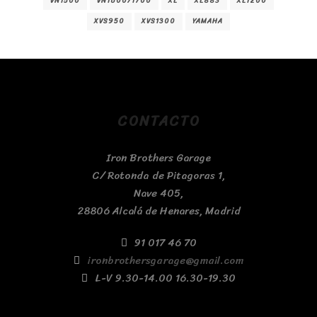
VN1500
VN1600/1700
XL
XL883
XL1200
XVS950
XVS1300
YAMAHA
CONTACTO
Iron Brothers Garage
C/ Rotonda de Pitagoras 1,
Nave 405,
28806 Alcalá de Henares, Madrid
91 017 46 70
ironbrothersgarage@gmail.com
L-V 9.30-14.00 16.30-19.30