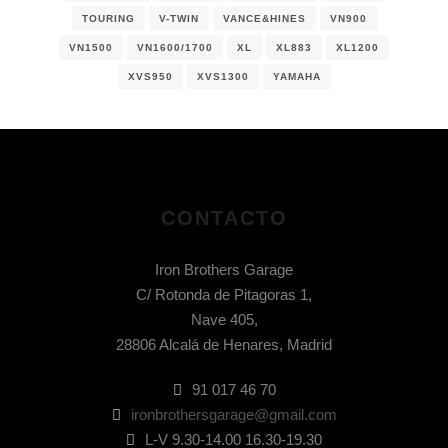
TOURING
V-TWIN
VANCE&HINES
VN900
VN1500
VN1600/1700
XL
XL883
XL1200
XVS950
XVS1300
YAMAHA
CONTACTO
Iron Brothers Garage
C/ Rotonda de Pitagoras 1,
Nave 405,
28806 Alcalá de Henares, Madrid
91 017 46 70
ironbrothersgarage@gmail.com
L-V 9.30-14.00 16.30-19.30