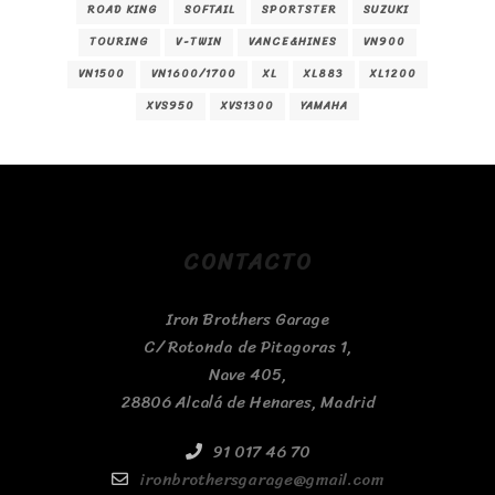
ROAD KING
SOFTAIL
SPORTSTER
SUZUKI
TOURING
V-TWIN
VANCE&HINES
VN900
VN1500
VN1600/1700
XL
XL883
XL1200
XVS950
XVS1300
YAMAHA
CONTACTO
Iron Brothers Garage
C/ Rotonda de Pitagoras 1,
Nave 405,
28806 Alcalá de Henares, Madrid
91 017 46 70
ironbrothersgarage@gmail.com