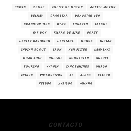
10W40
20W50
ACEITE DE MOTOR
ACEITE MOTOR
BELRAY
DRAGSTAR
DRAGSTAR 650
DRAGSTAR 1100
DYNA
ESCAPES
FATBOY
FAT BOY
FILTRO DE AIRE
FORTY
HARLEY DAVIDSON
HERITAGE
HONDA
INDIAN
INDIAN SCOUT
IRON
K&N FILTER
KAWASAKI
ROAD KING
SOFTAIL
SPORTSTER
SUZUKI
TOURING
V-TWIN
VANCE&HINES
VN900
VN1500
VN1600/1700
XL
XL883
XL1200
XVS950
XVS1300
YAMAHA
CONTACTO