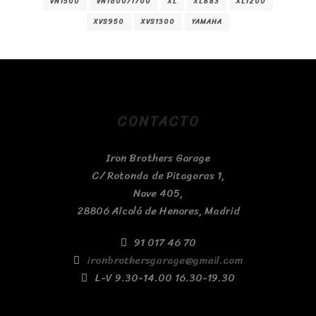
VN1500
VN1600/1700
XL
XL883
XL1200
XVS950
XVS1300
YAMAHA
CONTACTO
Iron Brothers Garage
C/ Rotonda de Pitagoras 1,
Nave 405,
28806 Alcalá de Henares, Madrid
91 017 46 70
ironbrothersgarage@gmail.com
L-V 9.30-14.00 16.30-19.30