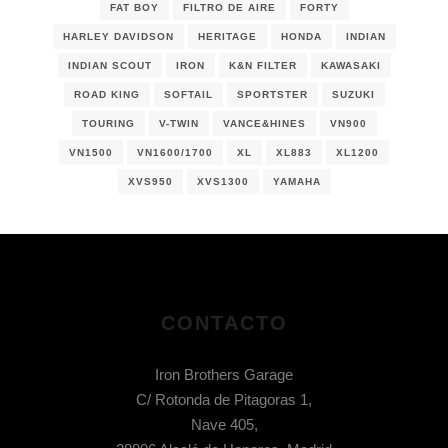
FAT BOY
FILTRO DE AIRE
FORTY
HARLEY DAVIDSON
HERITAGE
HONDA
INDIAN
INDIAN SCOUT
IRON
K&N FILTER
KAWASAKI
ROAD KING
SOFTAIL
SPORTSTER
SUZUKI
TOURING
V-TWIN
VANCE&HINES
VN900
VN1500
VN1600/1700
XL
XL883
XL1200
XVS950
XVS1300
YAMAHA
CONTACTO
Iron Brothers Garage
C/ Rotonda de Pitagoras 1,
Nave 405,