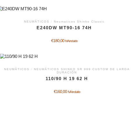
NEUMÁTICOS
/
Neumaticos Shinko Classic
E240DW MT90-16 74H
€
180,00
IVA incluido
NEUMÁTICOS
/
NEUMÁTICOS SHINKO SR 999 CUSTOM DE LARGA
DURACIÓN
110/90 H 19 62 H
€
160,00
IVA incluido