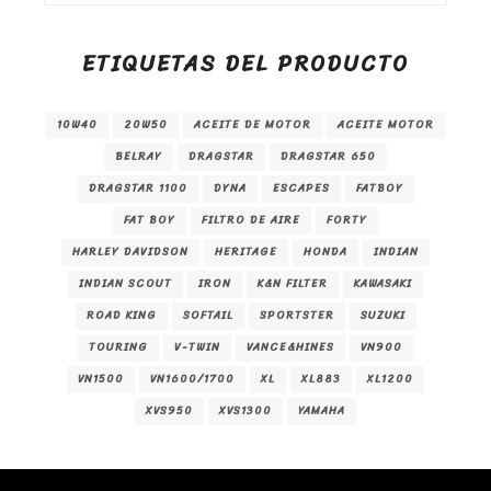
ETIQUETAS DEL PRODUCTO
10W40
20W50
ACEITE DE MOTOR
ACEITE MOTOR
BELRAY
DRAGSTAR
DRAGSTAR 650
DRAGSTAR 1100
DYNA
ESCAPES
FATBOY
FAT BOY
FILTRO DE AIRE
FORTY
HARLEY DAVIDSON
HERITAGE
HONDA
INDIAN
INDIAN SCOUT
IRON
K&N FILTER
KAWASAKI
ROAD KING
SOFTAIL
SPORTSTER
SUZUKI
TOURING
V-TWIN
VANCE&HINES
VN900
VN1500
VN1600/1700
XL
XL883
XL1200
XVS950
XVS1300
YAMAHA