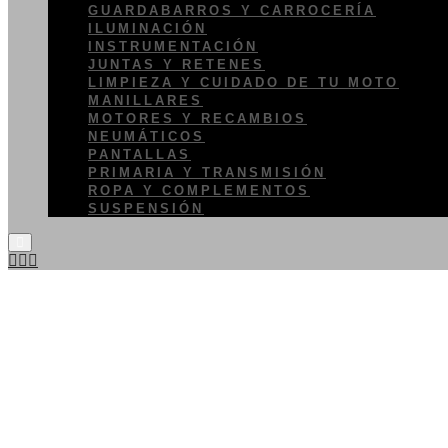
GUARDABARROS Y CARROCERÍA
ILUMINACIÓN
INSTRUMENTACIÓN
JUNTAS Y RETENES
LIMPIEZA Y CUIDADO DE TU MOTO
MANILLARES
MOTORES Y RECAMBIOS
NEUMÁTICOS
PANTALLAS
PRIMARIA Y TRANSMISIÓN
ROPA Y COMPLEMENTOS
SUSPENSIÓN