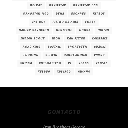
BELRAY
DRAGSTAR
DRAGSTAR 650
DRAGSTAR 1100
DYNA
ESCAPES
FATBOY
FAT BOY
FILTRO DE AIRE
FORTY
HARLEY DAVIDSON
HERITAGE
HONDA
INDIAN
INDIAN SCOUT
IRON
K&N FILTER
KAWASAKI
ROAD KING
SOFTAIL
SPORTSTER
SUZUKI
TOURING
V-TWIN
VANCE&HINES
VN900
VN1500
VN1600/1700
XL
XL883
XL1200
XVS950
XVS1300
YAMAHA
CONTACTO
Iron Brothers Garage