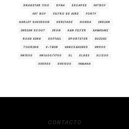
DRAGSTAR 1100
DYNA
ESCAPES
FATBOY
FAT BOY
FILTRO DE AIRE
FORTY
HARLEY DAVIDSON
HERITAGE
HONDA
INDIAN
INDIAN SCOUT
IRON
K&N FILTER
KAWASAKI
ROAD KING
SOFTAIL
SPORTSTER
SUZUKI
TOURING
V-TWIN
VANCE&HINES
VN900
VN1500
VN1600/1700
XL
XL883
XL1200
XVS950
XVS1300
YAMAHA
CONTACTO