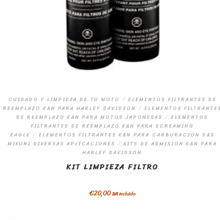
CUIDADO Y LIMPIEZA DE TU MOTO
/
ELEMENTOS FILTRANTES DE
REEMPLAZO K&N PARA HARLEY DAVIDSON
/
ELEMENTOS FILTRANTE
DE REEMPLAZO K&N PARA MOTOS JAPONESAS
/
ELEMENTOS
FILTRANTES DE REEMPLAZO K&N PARA SCREAMING
EAGLE
/
ELEMENTOS FILTRANTES K&N PARA CARBURACION S&S
MIKUNI DIVERSAS APLICACIONES
/
KITS DE ADMISION K&N PARA
HARLEY DAVIDSON
KIT LIMPIEZA FILTRO
€
20,00
IVA incluido