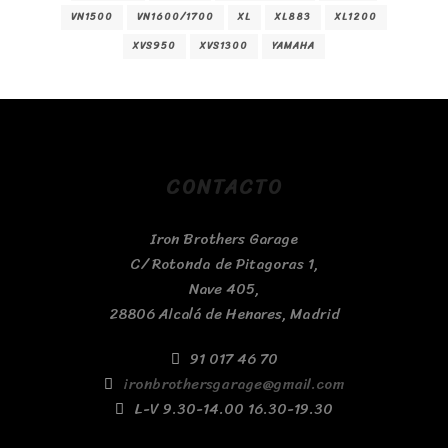
VN1500
VN1600/1700
XL
XL883
XL1200
XVS950
XVS1300
YAMAHA
CONTACTO
Iron Brothers Garage
C/ Rotonda de Pitagoras 1,
Nave 405,
28806 Alcalá de Henares, Madrid
91 017 46 70
ironbrothersgarage@gmail.com
L-V 9.30-14.00 16.30-19.30