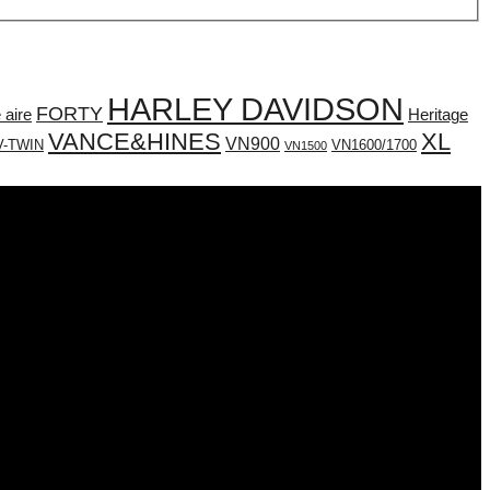
HARLEY DAVIDSON
FORTY
e aire
Heritage
VANCE&HINES
XL
VN900
V-TWIN
VN1600/1700
VN1500