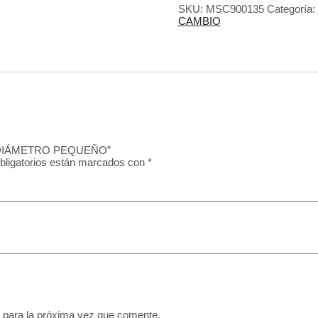
SKU:
MSC900135
Categoría:
CAMBIO
O/DIÁMETRO PEQUEÑO”
bligatorios están marcados con
*
 para la próxima vez que comente.