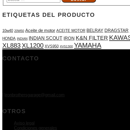
ETIQUETAS DEL PRODUCTO
Aceite de motor
BELRAY
DRAGSTAR
10w40
ACEITE MOTOR
20W50
KAWAS
K&N FILTER
INDIAN SCOUT
IRON
HONDA
INDIAN
YAMAHA
XL883
XL1200
XVS950
XVS1300
CONTACTO
Iron Brothers Garage
C/ Rotonda de Pitagoras 1,
Nave 405,
28806 Alcalá de Henares, Madrid
91 017 46 70
ironbrothersgarage@gmail.com
L-V 9.30-14.00 16.30-19.30
OTROS
Aviso legal
Condiciones generales