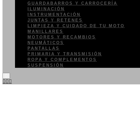
GUARDABARROS Y CARROCERÍA
ILUMINACIÓN
INSTRUMENTACIÓN
JUNTAS Y RETENES
LIMPIEZA Y CUIDADO DE TU MOTO
MANILLARES
MOTORES Y RECAMBIOS
NEUMÁTICOS
PANTALLAS
PRIMARIA Y TRANSMISIÓN
ROPA Y COMPLEMENTOS
SUSPENSIÓN