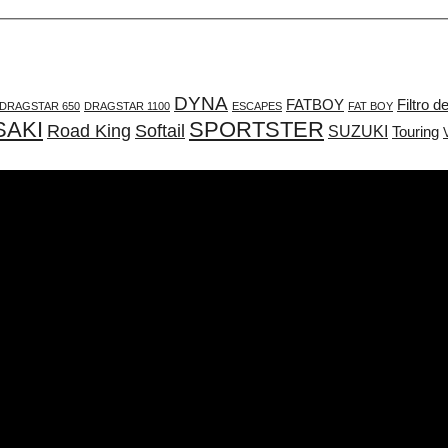
DYNA
FATBOY
Filtro d
DRAGSTAR 650
DRAGSTAR 1100
ESCAPES
FAT BOY
AKI
SPORTSTER
Road King
Softail
SUZUKI
Touring