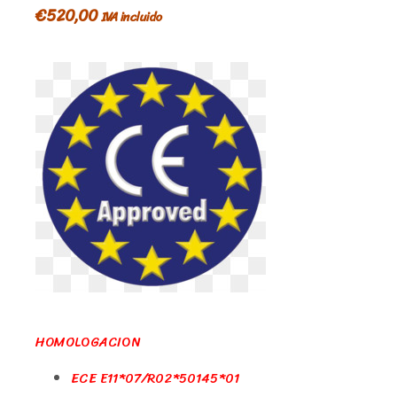
€
520,00
IVA incluido
HOMOLOGACION
ECE E11*07/R02*50145*01