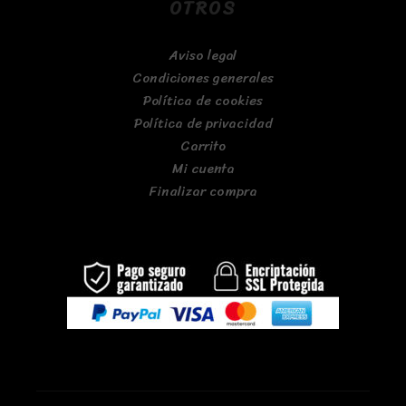
OTROS
Aviso legal
Condiciones generales
Política de cookies
Política de privacidad
Carrito
Mi cuenta
Finalizar compra