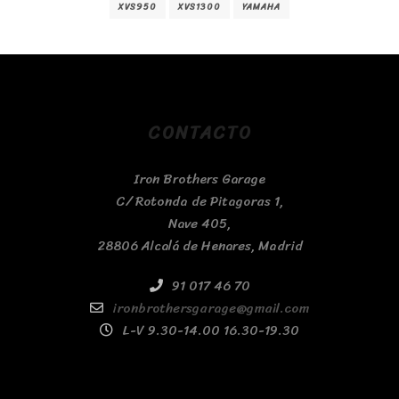
XVS950
XVS1300
YAMAHA
CONTACTO
Iron Brothers Garage
C/ Rotonda de Pitagoras 1,
Nave 405,
28806 Alcalá de Henares, Madrid
91 017 46 70
ironbrothersgarage@gmail.com
L-V 9.30-14.00 16.30-19.30