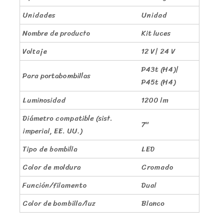
Unidades
Unidad
Nombre de producto
Kit luces
Voltaje
12 V| 24 V
P43t (H4)|
Para portabombillas
P45t (H4)
Luminosidad
1200 lm
Diámetro compatible (sist.
7″
imperial, EE. UU.)
Tipo de bombilla
LED
Color de moldura
Cromado
Función/filamento
Dual
Color de bombilla/luz
Blanco