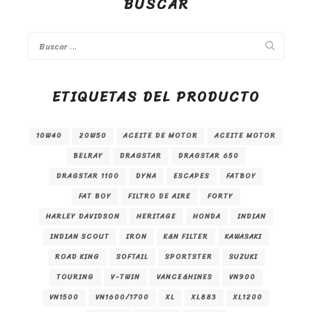
BUSCAR
ETIQUETAS DEL PRODUCTO
10W40
20W50
ACEITE DE MOTOR
ACEITE MOTOR
BELRAY
DRAGSTAR
DRAGSTAR 650
DRAGSTAR 1100
DYNA
ESCAPES
FATBOY
FAT BOY
FILTRO DE AIRE
FORTY
HARLEY DAVIDSON
HERITAGE
HONDA
INDIAN
INDIAN SCOUT
IRON
K&N FILTER
KAWASAKI
ROAD KING
SOFTAIL
SPORTSTER
SUZUKI
TOURING
V-TWIN
VANCE&HINES
VN900
VN1500
VN1600/1700
XL
XL883
XL1200