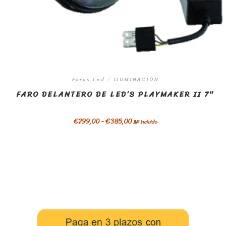
Faros Led
/
ILUMINACIÓN
FARO DELANTERO DE LED’S PLAYMAKER II 7″
€
299,00
-
€
385,00
IVA incluido