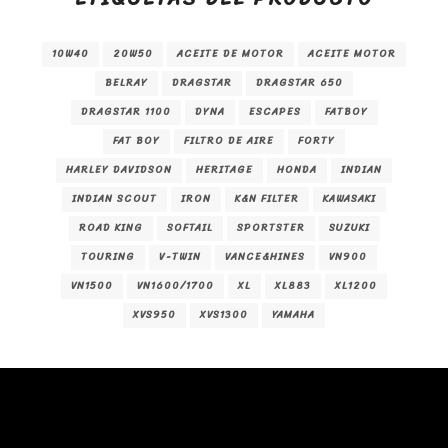
10W40
20W50
ACEITE DE MOTOR
ACEITE MOTOR
BELRAY
DRAGSTAR
DRAGSTAR 650
DRAGSTAR 1100
DYNA
ESCAPES
FATBOY
FAT BOY
FILTRO DE AIRE
FORTY
HARLEY DAVIDSON
HERITAGE
HONDA
INDIAN
INDIAN SCOUT
IRON
K&N FILTER
KAWASAKI
ROAD KING
SOFTAIL
SPORTSTER
SUZUKI
TOURING
V-TWIN
VANCE&HINES
VN900
VN1500
VN1600/1700
XL
XL883
XL1200
XVS950
XVS1300
YAMAHA