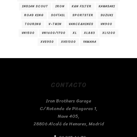
INDIAN SCOUT
IRON
K&N FILTER
KAWASAKI
ROAD KING
SOFTAIL
SPORTSTER
SUZUKI
TOURING
V-TWIN
VANCE&HINES
VN900
VN1500
VN1600/1700
XL
XL883
XL1200
XVS950
XVS1300
YAMAHA
CONTACTO
Iron Brothers Garage
C/ Rotonda de Pitagoras 1,
Nave 405,
28806 Alcalá de Henares, Madrid