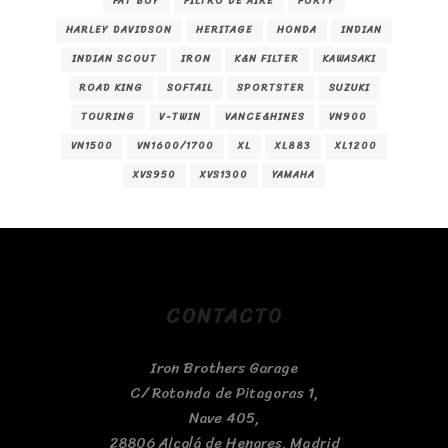
FAT BOY
FILTRO DE AIRE
FORTY
HARLEY DAVIDSON
HERITAGE
HONDA
INDIAN
INDIAN SCOUT
IRON
K&N FILTER
KAWASAKI
ROAD KING
SOFTAIL
SPORTSTER
SUZUKI
TOURING
V-TWIN
VANCE&HINES
VN900
VN1500
VN1600/1700
XL
XL883
XL1200
XVS950
XVS1300
YAMAHA
CONTACTO
Iron Brothers Garage
C/ Rotonda de Pitagoras 1,
Nave 405,
28806 Alcalá de Henares, Madrid