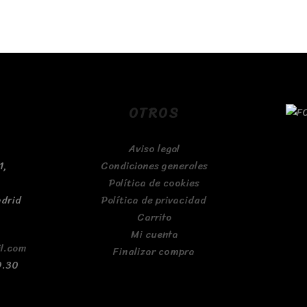
OTROS
Aviso legal
1,
Condiciones generales
Política de cookies
adrid
Política de privacidad
Carrito
Mi cuenta
l.com
Finalizar compra
9.30