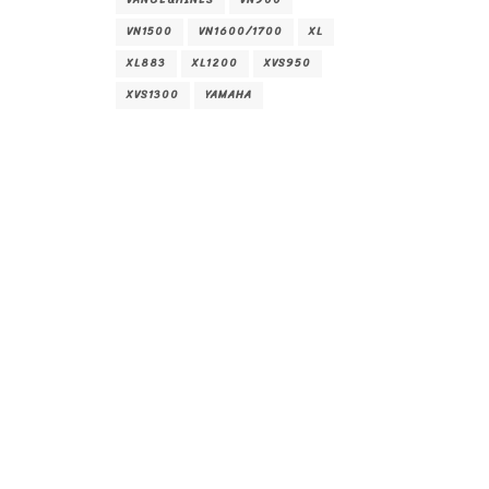
VANCE&HINES
VN900
VN1500
VN1600/1700
XL
XL883
XL1200
XVS950
XVS1300
YAMAHA