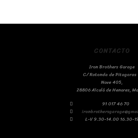
CONTACTO
Iron Brothers Garage
C/ Rotonda de Pitagoras 
Nave 405,
28806 Alcalá de Henares, M
91 017 46 70
ironbrothersgarage@gmai
L-V 9.30-14.00 16.30-1