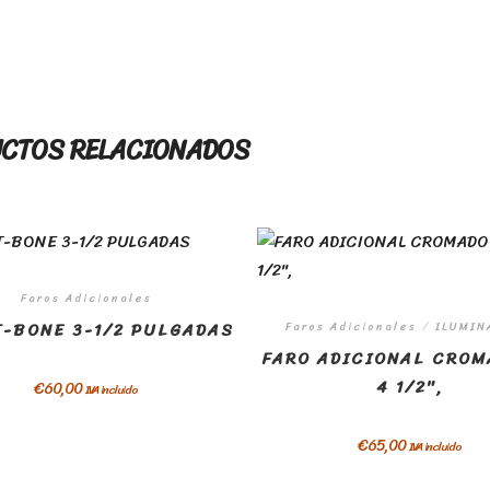
CTOS RELACIONADOS
Faros Adicionales
T-BONE 3-1/2 PULGADAS
Faros Adicionales
/
ILUMIN
FARO ADICIONAL CROM
4 1/2″,
€
60,00
IVA incluido
€
65,00
IVA incluido