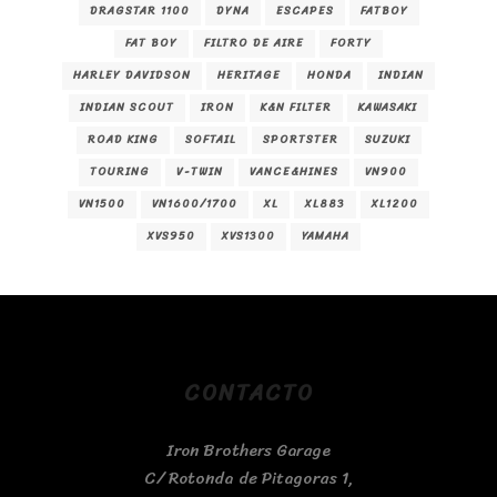
DRAGSTAR 1100
DYNA
ESCAPES
FATBOY
FAT BOY
FILTRO DE AIRE
FORTY
HARLEY DAVIDSON
HERITAGE
HONDA
INDIAN
INDIAN SCOUT
IRON
K&N FILTER
KAWASAKI
ROAD KING
SOFTAIL
SPORTSTER
SUZUKI
TOURING
V-TWIN
VANCE&HINES
VN900
VN1500
VN1600/1700
XL
XL883
XL1200
XVS950
XVS1300
YAMAHA
CONTACTO
Iron Brothers Garage
C/ Rotonda de Pitagoras 1,