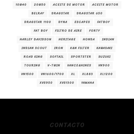
10W40
20W50
ACEITE DE MOTOR
ACEITE MOTOR
BELRAY
DRAGSTAR
DRAGSTAR 650
DRAGSTAR 1100
DYNA
ESCAPES
FATBOY
FAT BOY
FILTRO DE AIRE
FORTY
HARLEY DAVIDSON
HERITAGE
HONDA
INDIAN
INDIAN SCOUT
IRON
K&N FILTER
KAWASAKI
ROAD KING
SOFTAIL
SPORTSTER
SUZUKI
TOURING
V-TWIN
VANCE&HINES
VN900
VN1500
VN1600/1700
XL
XL883
XL1200
XVS950
XVS1300
YAMAHA
CONTACTO