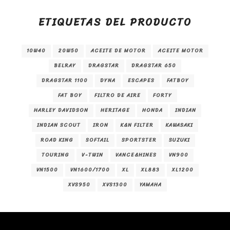
ETIQUETAS DEL PRODUCTO
10W40
20W50
ACEITE DE MOTOR
ACEITE MOTOR
BELRAY
DRAGSTAR
DRAGSTAR 650
DRAGSTAR 1100
DYNA
ESCAPES
FATBOY
FAT BOY
FILTRO DE AIRE
FORTY
HARLEY DAVIDSON
HERITAGE
HONDA
INDIAN
INDIAN SCOUT
IRON
K&N FILTER
KAWASAKI
ROAD KING
SOFTAIL
SPORTSTER
SUZUKI
TOURING
V-TWIN
VANCE&HINES
VN900
VN1500
VN1600/1700
XL
XL883
XL1200
XVS950
XVS1300
YAMAHA