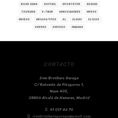
ROAD KING
SOFTAIL
SPORTSTER
SUZUKI
TOURING
V-TWIN
VANCE&HINES
VN900
VN1500
VN1600/1700
XL
XL883
XL1200
XVS950
XVS1300
YAMAHA
CONTACTO
Iron Brothers Garage
C/ Rotonda de Pitagoras 1,
Nave 405,
28806 Alcalá de Henares, Madrid
91 017 46 70
ironbrothersgarage@gmail.com