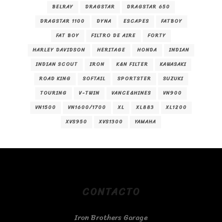
BELRAY
DRAGSTAR
DRAGSTAR 650
DRAGSTAR 1100
DYNA
ESCAPES
FATBOY
FAT BOY
FILTRO DE AIRE
FORTY
HARLEY DAVIDSON
HERITAGE
HONDA
INDIAN
INDIAN SCOUT
IRON
K&N FILTER
KAWASAKI
ROAD KING
SOFTAIL
SPORTSTER
SUZUKI
TOURING
V-TWIN
VANCE&HINES
VN900
VN1500
VN1600/1700
XL
XL883
XL1200
XVS950
XVS1300
YAMAHA
CONTACTO
Iron Brothers Garage