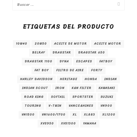
ETIQUETAS DEL PRODUCTO
10W40
20W50
ACEITE DE MOTOR
ACEITE MOTOR
BELRAY
DRAGSTAR
DRAGSTAR 650
DRAGSTAR 1100
DYNA
ESCAPES
FATBOY
FAT BOY
FILTRO DE AIRE
FORTY
HARLEY DAVIDSON
HERITAGE
HONDA
INDIAN
INDIAN SCOUT
IRON
K&N FILTER
KAWASAKI
ROAD KING
SOFTAIL
SPORTSTER
SUZUKI
TOURING
V-TWIN
VANCE&HINES
VN900
VN1500
VN1600/1700
XL
XL883
XL1200
XVS950
XVS1300
YAMAHA