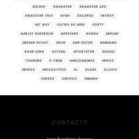
BELRAY
DRAGSTAR
DRAGSTAR 650
DRAGSTAR 1100
DYNA
ESCAPES
FATBOY
FAT BOY
FILTRO DE AIRE
FORTY
HARLEY DAVIDSON
HERITAGE
HONDA
INDIAN
INDIAN SCOUT
IRON
K&N FILTER
KAWASAKI
ROAD KING
SOFTAIL
SPORTSTER
SUZUKI
TOURING
V-TWIN
VANCE&HINES
VN900
VN1500
VN1600/1700
XL
XL883
XL1200
XVS950
XVS1300
YAMAHA
CONTACTO
Iron Brothers Garage