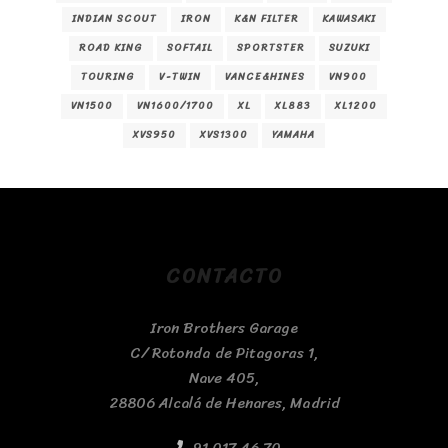
INDIAN SCOUT
IRON
K&N FILTER
KAWASAKI
ROAD KING
SOFTAIL
SPORTSTER
SUZUKI
TOURING
V-TWIN
VANCE&HINES
VN900
VN1500
VN1600/1700
XL
XL883
XL1200
XVS950
XVS1300
YAMAHA
CONTACTO
Iron Brothers Garage
C/ Rotonda de Pitagoras 1,
Nave 405,
28806 Alcalá de Henares, Madrid