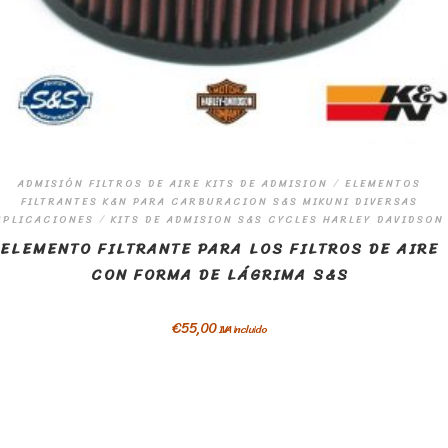
ADMISIÓN FILTROS DE AIRE KITS DE ADMISION
/
ELEMENTOS
FILTRANTES K&N PARA CARBURACION S&S MIKUNI DIVERSAS
APLICACIONES
/
KITS DE ADMISION S&S CYCLES HARLEY DAVIDSON
ELEMENTO FILTRANTE PARA LOS FILTROS DE AIRE
CON FORMA DE LÁGRIMA S&S
€
55,00
IVA incluido