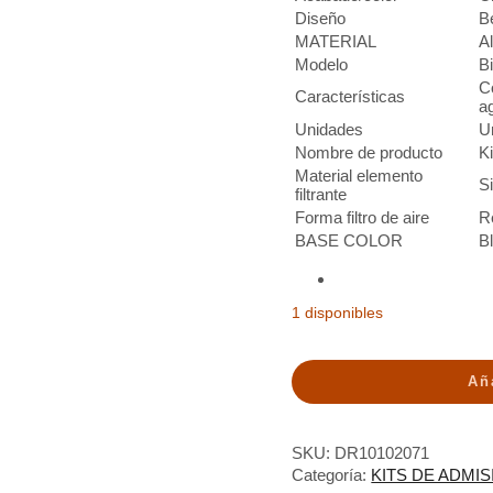
Diseño
B
MATERIAL
A
Modelo
B
C
Características
a
Unidades
U
Nombre de producto
Ki
Material elemento
Si
filtrante
Forma filtro de aire
R
BASE COLOR
B
1 disponibles
Añ
SKU:
DR10102071
Categoría:
KITS DE ADMI