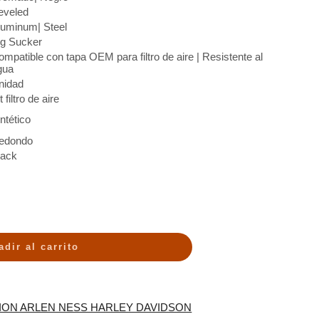
eveled
luminum| Steel
ig Sucker
ompatible con tapa OEM para filtro de aire | Resistente al
gua
nidad
t filtro de aire
ntético
edondo
lack
adir al carrito
SION ARLEN NESS HARLEY DAVIDSON