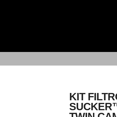
KIT FILT
SUCKER™
TWIN CAM