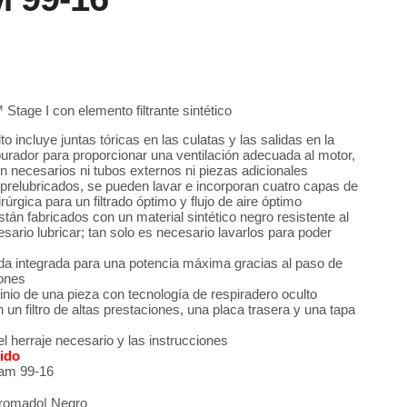
™ Stage I con elemento filtrante sintético
o incluye juntas tóricas en las culatas y las salidas en la
burador para proporcionar una ventilación adecuada al motor,
on necesarios ni tubos externos ni piezas adicionales
n prelubricados, se pueden lavar e incorporan cuatro capas de
rúrgica para un filtrado óptimo y flujo de aire óptimo
están fabricados con un material sintético negro resistente al
sario lubricar; tan solo es necesario lavarlos para poder
da integrada para una potencia máxima gracias al paso de
iones
inio de una pieza con tecnología de respiradero oculto
n un filtro de altas prestaciones, una placa trasera y una tapa
el herraje necesario y las instrucciones
uido
am 99-16
romado| Negro