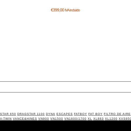
€
399,00
IVA incluido
STAR 650
DRAGSTAR 1100
DYNA
ESCAPES
FATBOY
FAT BOY
FILTRO DE AIRE
V-TWIN
VANCE&HINES
VN900
VN1500
VN1600/1700
XL
XL883
XL1200
XVS95