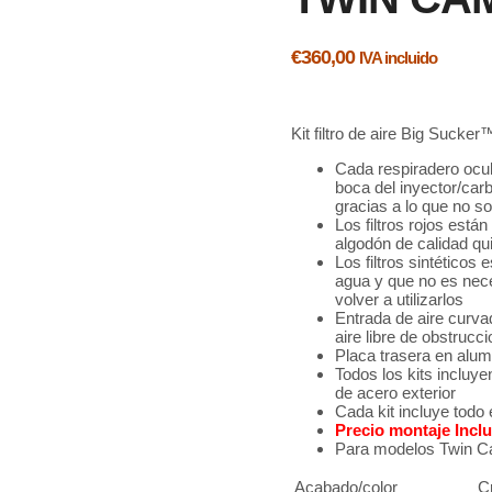
€
360,00
IVA incluido
Kit filtro de aire Big Sucker
Cada respiradero ocult
boca del inyector/car
gracias a lo que no s
Los filtros rojos está
algodón de calidad qui
Los filtros sintéticos 
agua y que no es nece
volver a utilizarlos
Entrada de aire curva
aire libre de obstrucc
Placa trasera en alum
Todos los kits incluye
de acero exterior
Cada kit incluye todo 
Precio montaje Incl
Para modelos Twin C
Acabado/color
C