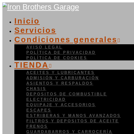
Inicio
Servicios
Condiciones generales
AVISO LEGAL
POLÍTICA DE PRIVACIDAD
POLÍTICA DE COOKIES
TIENDA
ACEITES Y LUBRICANTES
ADMISIÓN Y CARBURACIÓN
ASIENTOS Y RESPALDOS
CHASIS
DEPOSITOS DE COMBUSTIBLE
ELECTRICIDAD
EQUIPAJE Y ACCESORIOS
ESCAPES
ESTRIBERAS Y MANOS AVANZADOS
FILTROS Y DEPOSITOS DE ACEITE
FRENOS
GUARDABARROS Y CARROCERÍA