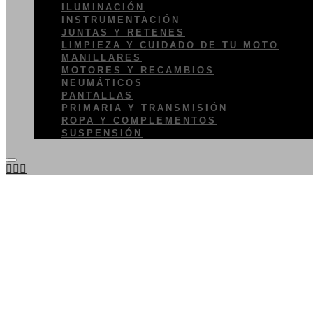
ILUMINACIÓN
INSTRUMENTACIÓN
JUNTAS Y RETENES
LIMPIEZA Y CUIDADO DE TU MOTO
MANILLARES
MOTORES Y RECAMBIOS
NEUMÁTICOS
PANTALLAS
PRIMARIA Y TRANSMISIÓN
ROPA Y COMPLEMENTOS
SUSPENSIÓN