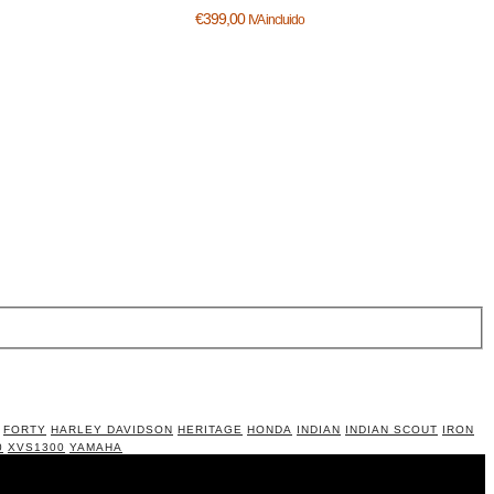
€
399,00
IVA incluido
FORTY
HARLEY DAVIDSON
HERITAGE
HONDA
INDIAN
INDIAN SCOUT
IRON
0
XVS1300
YAMAHA