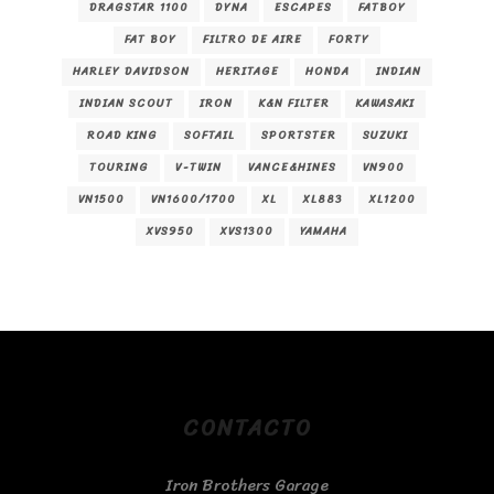
DRAGSTAR 1100
DYNA
ESCAPES
FATBOY
FAT BOY
FILTRO DE AIRE
FORTY
HARLEY DAVIDSON
HERITAGE
HONDA
INDIAN
INDIAN SCOUT
IRON
K&N FILTER
KAWASAKI
ROAD KING
SOFTAIL
SPORTSTER
SUZUKI
TOURING
V-TWIN
VANCE&HINES
VN900
VN1500
VN1600/1700
XL
XL883
XL1200
XVS950
XVS1300
YAMAHA
CONTACTO
Iron Brothers Garage