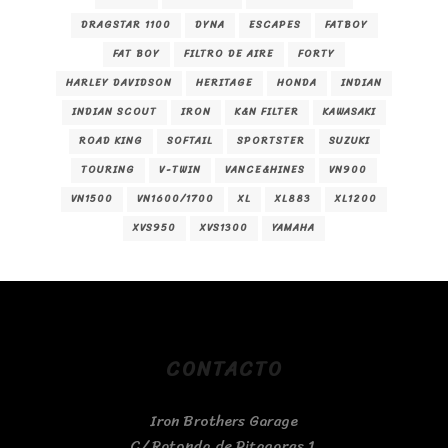
DRAGSTAR 1100
DYNA
ESCAPES
FATBOY
FAT BOY
FILTRO DE AIRE
FORTY
HARLEY DAVIDSON
HERITAGE
HONDA
INDIAN
INDIAN SCOUT
IRON
K&N FILTER
KAWASAKI
ROAD KING
SOFTAIL
SPORTSTER
SUZUKI
TOURING
V-TWIN
VANCE&HINES
VN900
VN1500
VN1600/1700
XL
XL883
XL1200
XVS950
XVS1300
YAMAHA
CONTACTO
Iron Brothers Garage
C/ Rotonda de Pitagoras 1,