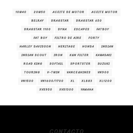
10W40
20W50
ACEITE DE MOTOR
ACEITE MOTOR
BELRAY
DRAGSTAR
DRAGSTAR 650
DRAGSTAR 1100
DYNA
ESCAPES
FATBOY
FAT BOY
FILTRO DE AIRE
FORTY
HARLEY DAVIDSON
HERITAGE
HONDA
INDIAN
INDIAN SCOUT
IRON
K&N FILTER
KAWASAKI
ROAD KING
SOFTAIL
SPORTSTER
SUZUKI
TOURING
V-TWIN
VANCE&HINES
VN900
VN1500
VN1600/1700
XL
XL883
XL1200
XVS950
XVS1300
YAMAHA
CONTACTO